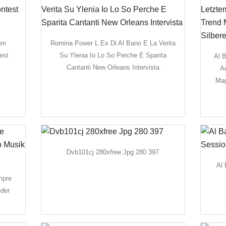
en
Romina Power L Ex Di Al Bano E La Verita
est
Su Ylenia Io Lo So Perche E Sparita
Al 
Cantanti New Orleans Intervista
Au
Mag
Dvb101cj 280xfree Jpg 280 397
Al
mpre
der