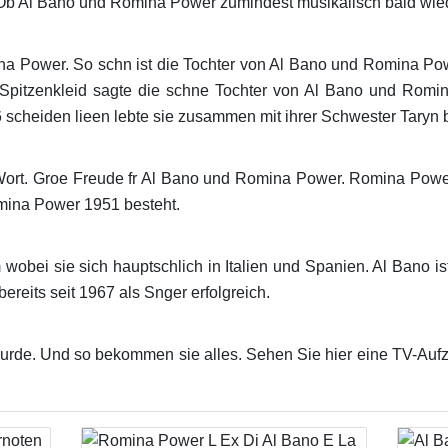
 Al Bano und Romina Power zumindest musikalisch bald wiede
a Power. So schn ist die Tochter von Al Bano und Romina Powe
n Spitzenkleid sagte die schne Tochter von Al Bano und Ro
scheiden lieen lebte sie zusammen mit ihrer Schwester Taryn be
Wort. Groe Freude fr Al Bano und Romina Power. Romina Power
mina Power 1951 besteht.
 wobei sie sich hauptschlich in Italien und Spanien. Al Bano is
ereits seit 1967 als Snger erfolgreich.
rt wurde. Und so bekommen sie alles. Sehen Sie hier eine TV-Au