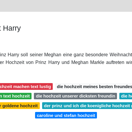
 Harry
rinz Harry soll seiner Meghan eine ganz besondere Weihnacht
der Hochzeit von Prinz Harry und Meghan Markle auftreten wi
chzeit machen text lustig
die hochzeit meines besten freundes i
 text hochzeit
die hochzeit unserer dicksten freundin
die h
er goldene hochzeit
der prinz und ich die koenigliche hochzeit
caroline und stefan hochzeit