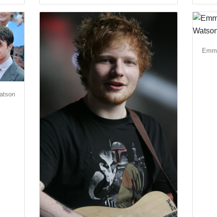
Emma
atson