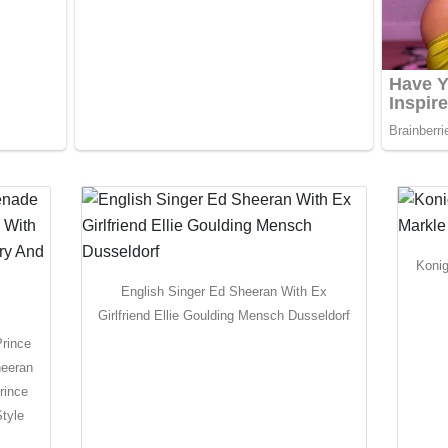
Konig
English Singer Ed Sheeran With Ex
Girlfriend Ellie Goulding Mensch Dusseldorf
rince
heeran
rince
tyle