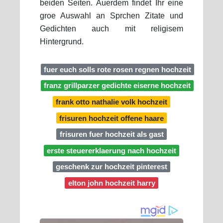
beiden Seiten. Auerdem findet Ihr eine
groe Auswahl an Sprchen Zitate und
Gedichten auch mit religisem
Hintergrund.
fuer euch solls rote rosen regnen hochzeit
franz grillparzer gedichte eiserne hochzeit
frank otto nathalie volk hochzeit
frisuren hochzeit offene haare
frisuren fuer hochzeit als gast
erste steuererklaerung nach hochzeit
geschenk zur hochzeit pinterest
elton john hochzeit harry