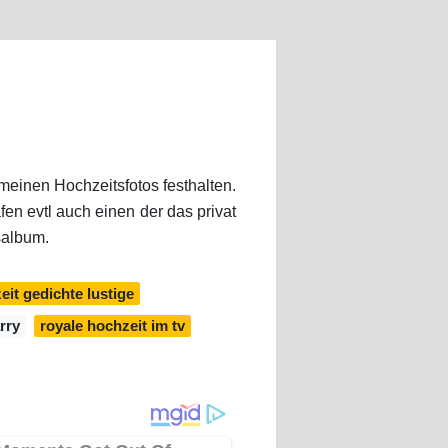
 meinen Hochzeitsfotos festhalten.
en evtl auch einen der das privat
salbum.
eit gedichte lustige
arry
royale hochzeit im tv