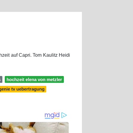
hzeit auf Capri. Tom Kaulitz Heidi
s
hochzeit elena von metzler
genie tv uebertragung