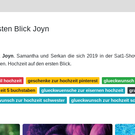
ten Blick Joyn
k Joyn
. Samantha und Serkan die sich 2019 in der Sat1-Show
n. Hochzeit auf den ersten Blick.
l hochzeit
geschenke zur hochzeit pinterest
glueckwunsch 
zeit 5 buchstaben
glueckwuensche zur eisernen hochzeit
gr
wunsch zur hochzeit schwester
glueckwunsch zur hochzeit sc