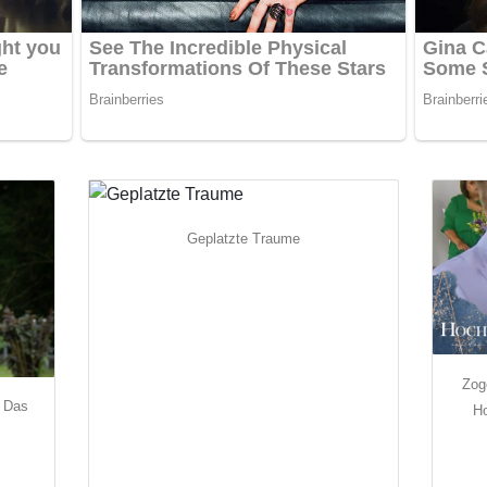
Geplatzte Traume
Zog
t Das
Ho