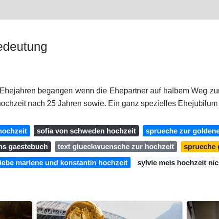
edeutung
 Ehejahren begangen wenn die Ehepartner auf halbem Weg zum 
hochzeit nach 25 Jahren sowie. Ein ganz spezielles Ehejubilum
 hochzeit
sofia von schweden hochzeit
sprueche zur goldene
ins gaestebuch
text glueckwuensche zur hochzeit
sprueche 
liebe marlene und konstantin hochzeit
sylvie meis hochzeit nic